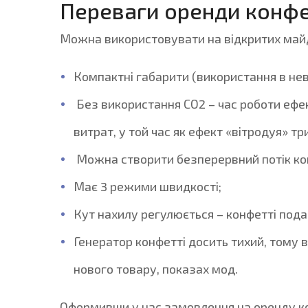
Переваги оренди конфе
Можна використовувати на відкритих майд
Компактні габарити (використання в не
Без використання СО2 – час роботи ефе
витрат, у той час як ефект «вітродуя» тр
Можна створити безперервний потік кон
Має 3 режими швидкості;
Кут нахилу регулюється – конфетті пода
Генератор конфетті досить тихий, тому 
нового товару, показах мод.
Оформивши у нас замовлення на оренду ко