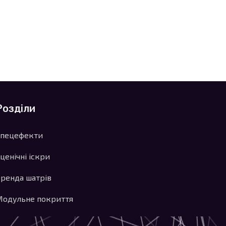
Розділи
Спецефекти
ценічні іскри
ренда шатрів
Модульне покриття