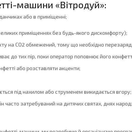
тті-машини «Вітродуй»:
анчиках або в приміщенні;
великих приміщеннях без будь-якого дискомфорту);
кту на СО2 обмежений, тому що необхідно перезаря
иває до тих пір, поки оператор поповнює його конфетт
фетті або розставляти акценти;
ється під нахилом або струменем викидається вгору;
він часто затребуваний на дитячих святах, днях наро
нфетті-машини, ми розробимо й організуємо програм