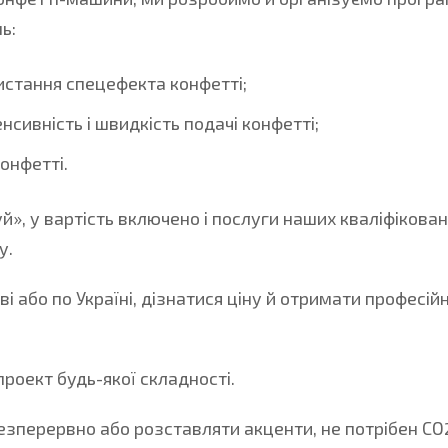
ь:
стання спецефекта конфетті;
нсивність і швидкість подачі конфетті;
онфетті.
, у вартість включено і послуги наших кваліфіковани
у.
і або по Україні, дізнатися ціну й отримати профес
роект будь-якої складності.
зперервно або розставляти акценти, не потрібен СО2