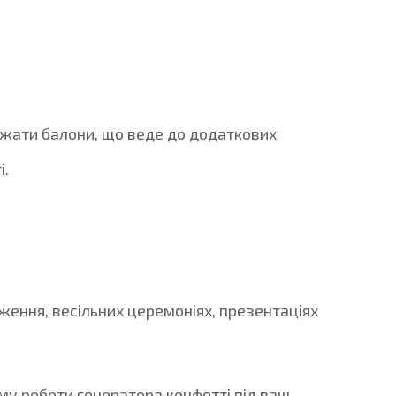
джати балони, що веде до додаткових
і.
дження, весільних церемоніях, презентаціях
у роботи генератора конфетті під ваш