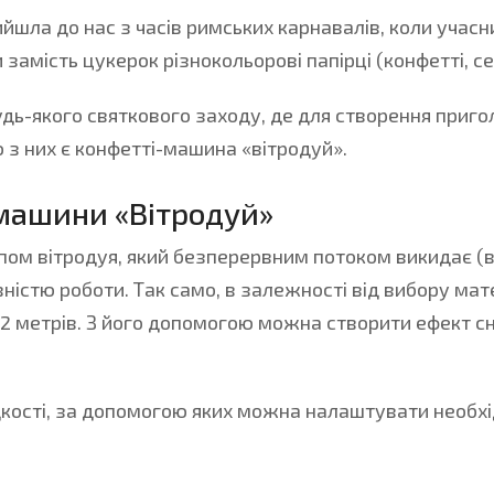
рийшла до нас з часів римських карнавалів, коли уча
амість цукерок різнокольорові папірці (конфетті, с
будь-якого святкового заходу, де для створення при
ю з них є конфетті-машина «вітродуй».
машини «Вітродуй»
ом вітродуя, який безперервним потоком викидає (в
ністю роботи. Так само, в залежності від вибору мате
о 12 метрів. З його допомогою можна створити ефект
кості, за допомогою яких можна налаштувати необхід