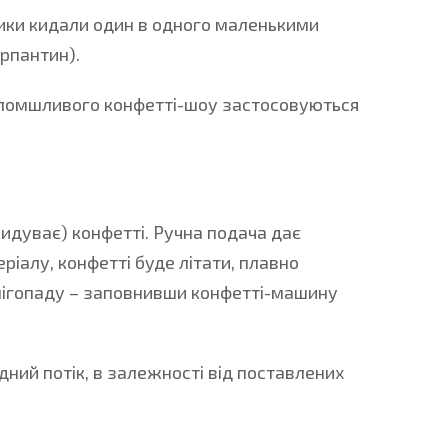
сники кидали один в одного маленькими
ерпантин).
голомшливого конфетті-шоу застосовуються
идуває) конфетті. Ручна подача дає
ріалу, конфетті буде літати, плавно
 снігопаду – заповнивши конфетті-машину
ний потік, в залежності від поставлених