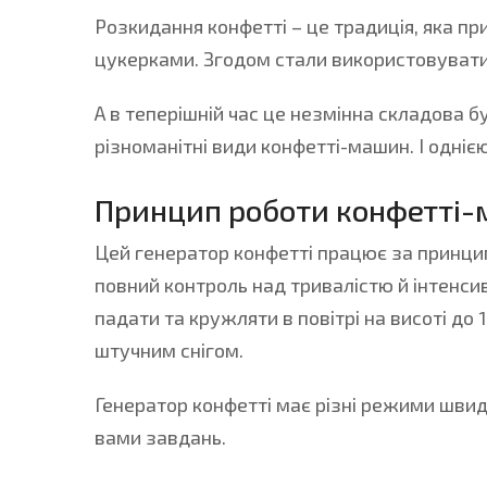
Розкидання конфетті – це традиція, яка п
цукерками. Згодом стали використовувати з
А в теперішній час це незмінна складова 
різноманітні види конфетті-машин. І одніє
Принцип роботи конфетті-
Цей генератор конфетті працює за принцип
повний контроль над тривалістю й інтенсив
падати та кружляти в повітрі на висоті д
штучним снігом.
Генератор конфетті має різні режими швид
вами завдань.