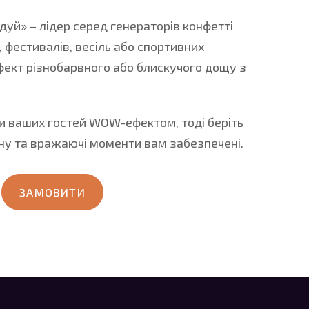
уй» – лідер серед генераторів конфетті
 фестивалів, весіль або спортивних
фект різнобарвного або блискучого дощу з
и ваших гостей WOW-ефектом, тоді беріть
ну та вражаючі моменти вам забезпечені.
ЗАМОВИТИ