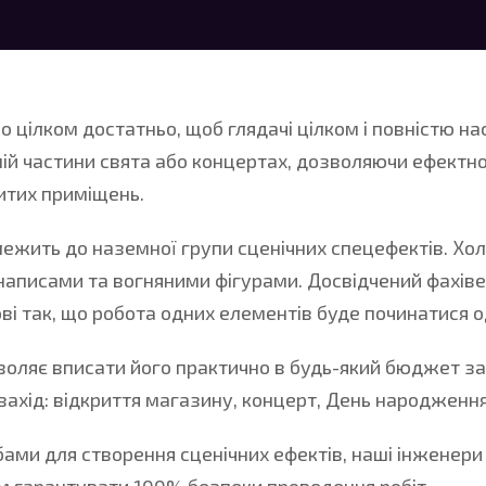
що цілком достатньо, щоб глядачі цілком і повністю 
ній частини свята або концертах, дозволяючи ефектн
ритих приміщень.
ежить до наземної групи сценічних спецефектів. Х
и написами та вогняними фігурами. Досвідчений фах
ві так, що робота одних елементів буде починатися о
зволяє вписати його практично в будь-який бюджет з
ахід: відкриття магазину, концерт, День народження 
обами для створення сценічних ефектів, наші інженер