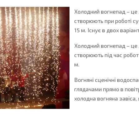
Холодний вогнепад
–
це 
створюють при роботі су
15 м. Існує в двох варіа
Холодний вогнепад
–
це 
створюють під час робот
м.
Вогняні сценічні водосп
глядачами прямо в повіт
холодна вогняна завіса,