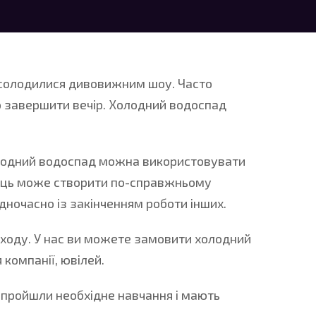
насолодилися дивовижним шоу. Часто
о завершити вечір. Холодний водоспад
олодний водоспад можна використовувати
івець може створити по-справжньому
дночасно із закінченням роботи інших.
аходу. У нас ви можете замовити холодний
компанії, ювілей.
и пройшли необхідне навчання і мають