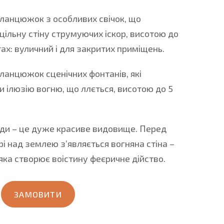
ланцюжок з особливих свічок, що
цільну стіну струмуючих іскор, висотою до
нтах: вуличний і для закритих приміщень.
ланцюжок сценічних фонтанів, які
и ілюзію вогню, що ллється, висотою до 5
ади
–
це дуже красиве видовище. Перед
рі над землею з’являється вогняна стіна
–
 яка створює воістину феєричне дійство.
ЗАМОВИТИ