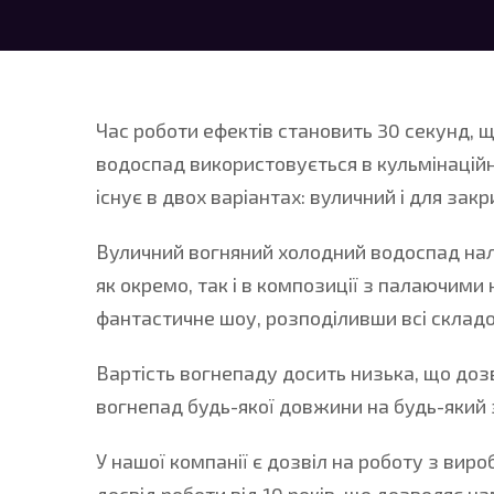
Час роботи ефектів становить 30 секунд, 
водоспад використовується в кульмінацій
існує в двох варіантах: вуличний і для зак
Вуличний вогняний холодний водоспад нал
як окремо, так і в композиції з палаючим
фантастичне шоу, розподіливши всі складо
Вартість вогнепаду досить низька, що до
вогнепад будь-якої довжини на будь-який з
У нашої компанії є дозвіл на роботу з вир